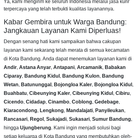
Ya, kami mengirim ke seluruh Indonesia melalui jasa kurir
terpercaya yang telah terbukti kualitas layanannya.
Kabar Gembira untuk Warga Bandung:
Jangkauan Layanan Kami Diperluas!
Dengan senang hati kami sampaikan bahwa cakupan
layanan kami sekarang telah merata di semua kecamatan
di Kota Bandung. Anda dapat menemukan layanan kami di
Andir
,
Astana Anyar
,
Antapani
,
Arcamanik
,
Babakan
Ciparay
,
Bandung Kidul
,
Bandung Kulon
,
Bandung
Wetan
,
Batununggal
,
Bojongloa Kaler
,
Bojongloa Kidul
,
Buahbatu
,
Cibeunying Kaler
,
Cibeunying Kidul
,
Cibiru
,
Cicendo
,
Cidadap
,
Cinambo
,
Coblong
,
Gedebage
,
Kiaracondong
,
Lengkong
,
Mandalajati
,
Panyileukan
,
Rancasari
,
Regol
,
Sukajadi
,
Sukasari
,
Sumur Bandung
,
hingga
Ujungberung
. Kami ingin menjadi solusi bagi
setiap keluarga di Kota Bandung yang membutuhkan oleh-