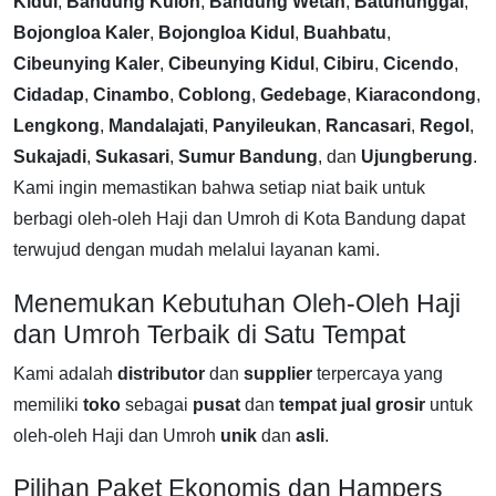
Kidul
,
Bandung Kulon
,
Bandung Wetan
,
Batununggal
,
Bojongloa Kaler
,
Bojongloa Kidul
,
Buahbatu
,
Cibeunying Kaler
,
Cibeunying Kidul
,
Cibiru
,
Cicendo
,
Cidadap
,
Cinambo
,
Coblong
,
Gedebage
,
Kiaracondong
,
Lengkong
,
Mandalajati
,
Panyileukan
,
Rancasari
,
Regol
,
Sukajadi
,
Sukasari
,
Sumur Bandung
, dan
Ujungberung
.
Kami ingin memastikan bahwa setiap niat baik untuk
berbagi oleh-oleh Haji dan Umroh di Kota Bandung dapat
terwujud dengan mudah melalui layanan kami.
Menemukan Kebutuhan Oleh-Oleh Haji
dan Umroh Terbaik di Satu Tempat
Kami adalah
distributor
dan
supplier
terpercaya yang
memiliki
toko
sebagai
pusat
dan
tempat jual
grosir
untuk
oleh-oleh Haji dan Umroh
unik
dan
asli
.
Pilihan Paket Ekonomis dan Hampers