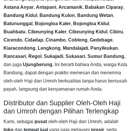
Astana Anyar
,
Antapani
,
Arcamanik
,
Babakan Ciparay
,
Bandung Kidul
,
Bandung Kulon
,
Bandung Wetan
,
Batununggal
,
Bojongloa Kaler
,
Bojongloa Kidul
,
Buahbatu
,
Cibeunying Kaler
,
Cibeunying Kidul
,
Cibiru
,
Cicendo
,
Cidadap
,
Cinambo
,
Coblong
,
Gedebage
,
Kiaracondong
,
Lengkong
,
Mandalajati
,
Panyileukan
,
Rancasari
,
Regol
,
Sukajadi
,
Sukasari
,
Sumur Bandung
,
dan juga
Ujungberung
. Ini berarti bahwa Anda, warga Kota
Bandung, dapat dengan praktis memesan dan menerima
oleh-oleh Haji dan Umroh berkualitas tanpa harus bersusah
payah, langsung dari kenyamanan rumah Anda.
Distributor dan Supplier Oleh-Oleh Haji
dan Umroh dengan Pilihan Terlengkap
Kami, sebagai
pusat
oleh-oleh Haji dan Umroh, adalah
toko
dan
tempat jual
yang juga melayani
grosir
, serta